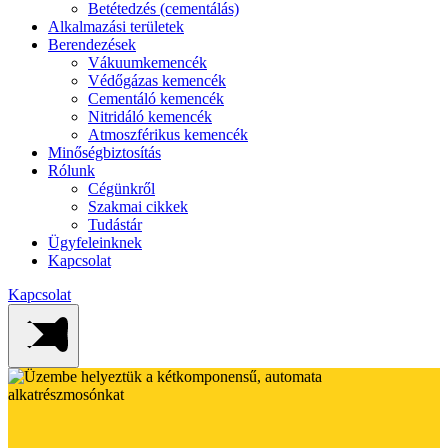
Betétedzés (cementálás)
Alkalmazási területek
Berendezések
Vákuumkemencék
Védőgázas kemencék
Cementáló kemencék
Nitridáló kemencék
Atmoszférikus kemencék
Minőségbiztosítás
Rólunk
Cégünkről
Szakmai cikkek
Tudástár
Ügyfeleinknek
Kapcsolat
Kapcsolat