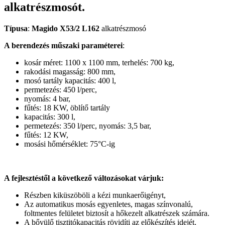
alkatrészmosót.
Típusa
:
Magido X53/2 L162
alkatrészmosó
A berendezés műszaki paraméterei
:
kosár méret: 1100 x 1100 mm, terhelés: 700 kg,
rakodási magasság: 800 mm,
mosó tartály kapacitás: 400 l,
permetezés: 450 l/perc,
nyomás: 4 bar,
fűtés: 18 KW, öblítő tartály
kapacitás: 300 l,
permetezés: 350 l/perc, nyomás: 3,5 bar,
fűtés: 12 KW,
mosási hőmérséklet: 75°C-ig
A fejlesztéstől a következő változásokat várjuk:
Részben kiküszöböli a kézi munkaerőigényt,
Az automatikus mosás egyenletes, magas színvonalú,
foltmentes felületet biztosít a hőkezelt alkatrészek számára.
A bővülő tisztitókapacitás rövidíti az előkészítés idejét,