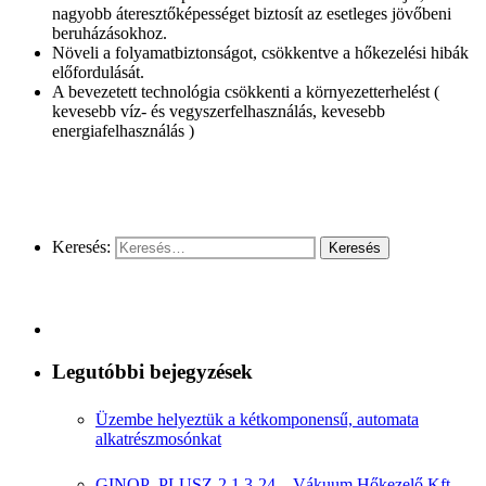
nagyobb áteresztőképességet biztosít az esetleges jövőbeni
beruházásokhoz.
Növeli a folyamatbiztonságot, csökkentve a hőkezelési hibák
előfordulását.
A bevezetett technológia csökkenti a környezetterhelést (
kevesebb víz- és vegyszerfelhasználás, kevesebb
energiafelhasználás )
Keresés:
Legutóbbi bejegyzések
Üzembe helyeztük a kétkomponensű, automata
alkatrészmosónkat
GINOP_PLUSZ-2.1.3-24 – Vákuum Hőkezelő Kft