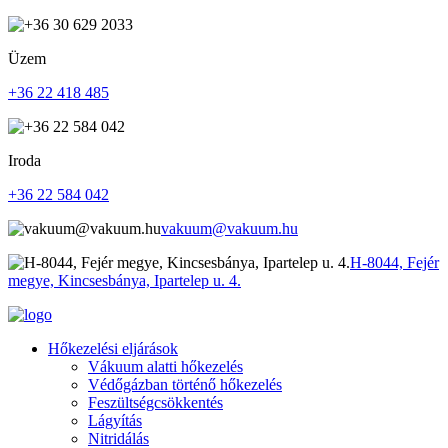
Üzem
+36 22 418 485
Iroda
+36 22 584 042
vakuum@vakuum.hu
H-8044, Fejér
megye, Kincsesbánya, Ipartelep u. 4.
Hőkezelési eljárások
Vákuum alatti hőkezelés
Védőgázban történő hőkezelés
Feszültségcsökkentés
Lágyítás
Nitridálás