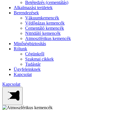
Betétedzés (cementálás)
Alkalmazási területek
Berendezések
Vákuumkemencék
Védőgázas kemencék
Cementáló kemencék
Nitridáló kemencék
Atmoszférikus kemencék
Minőségbiztosítás
Rólunk
Cégünkről
Szakmai cikkek
Tudástár
Ügyfeleinknek
Kapcsolat
Kapcsolat