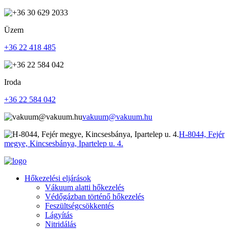
Üzem
+36 22 418 485
Iroda
+36 22 584 042
vakuum@vakuum.hu
H-8044, Fejér
megye, Kincsesbánya, Ipartelep u. 4.
Hőkezelési eljárások
Vákuum alatti hőkezelés
Védőgázban történő hőkezelés
Feszültségcsökkentés
Lágyítás
Nitridálás